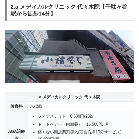
2.a メディカルクリニック 代々木院【千駄ヶ谷
駅から徒歩14分】
a メディカルクリニック 代々木院
診察料
未掲載
フィナステリド 6,600円/28錠
ドットヘアー（内服薬） 16,500円/ 月
AGA治療
痛くない頭⽪薬剤導入(頭皮洗浄15分サービス)
薬