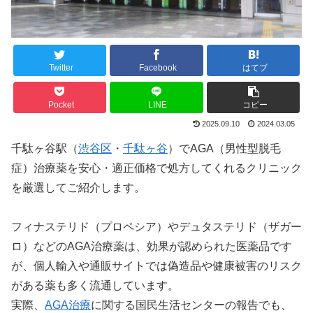
Twitter
Facebook
はてブ
Pocket
LINE
コピー
2025.09.10
2024.03.05
千駄ヶ谷駅（
渋谷区
・
千駄ヶ谷
）でAGA（男性型脱毛
症）治療薬を安心・適正価格で処方してくれるクリニック
を厳選してご紹介します。
フィナステリド（プロペシア）やデュタステリド（ザガー
ロ）などのAGA治療薬は、効果が認められた医薬品です
が、個人輸入や通販サイトでは偽造品や健康被害のリスク
がある薬も多く流通しています。
実際、
AGA治療
に関する国民生活センターの報告でも、