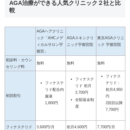
AGA治療ができる人気クリニック２社と比
較
AGAヘアクリニ
ック「AHCメデ
AGAスキンクリ
東京AGAクリニ
ィカルサロン宇
ニック宇都宮院
ック 宇都宮院
都宮」
初診料・カウン
無料
無料
無料
セリング料
フィナス
フィナステ
フィナステ
テリド：
リド 初月
リド配合内
初月4,950
3,700円
初回割引
服液
円
全額返金制
1,800円
2回目以降
度
7,700円
フィナステリド
3,600円/月
初月4,600円
7,700円/月