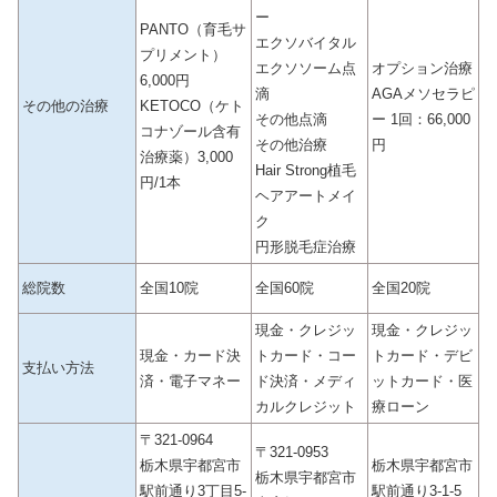
ー
PANTO（育毛サ
エクソバイタル
プリメント）
エクソソーム点
オプション治療
6,000円
滴
AGAメソセラピ
その他の治療
KETOCO（ケト
その他点滴
ー 1回：66,000
コナゾール含有
その他治療
円
治療薬）3,000
Hair Strong植毛
円/1本
ヘアアートメイ
ク
円形脱毛症治療
総院数
全国10院
全国60院
全国20院
現金・クレジッ
現金・クレジッ
現金・カード決
トカード・コー
トカード・デビ
支払い方法
済・電子マネー
ド決済・メディ
ットカード・医
カルクレジット
療ローン
〒321-0964
〒321-0953
栃木県宇都宮市
栃木県宇都宮市
栃木県宇都宮市
駅前通り3丁目5-
駅前通り3-1-5