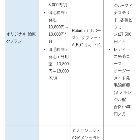
8,000円/月
ジル+フィ
ナステリ
薄毛抑制＋
ド+各種ビ
発毛
タミ
10,800円～
Rebirth（リバー
オリジナル 治療
ン)27,500
18,000円/
ス） タブレット
orプラン
円／月
月
A,B,C リキッド
レディー
薄毛抑制＋
ス発毛コ
発毛＋外用
ース
薬 10,800
オーダー
円～18,000
メイド発
円/月
毛治療薬
(ミノキシ
ジル配
合)27,500
円／月
ミノキジェット
AGAメソセラピ