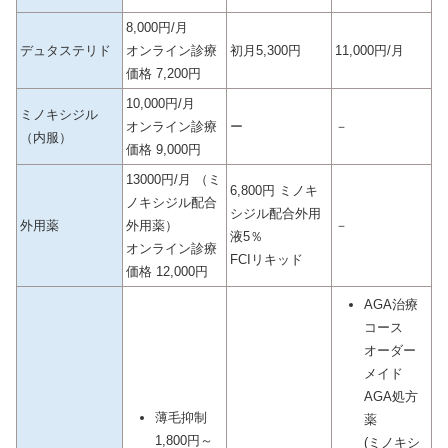
8,000円/月
デュタステリド
オンライン診療
初月5,300円
11,000円/月
価格 7,200円
10,000円/月
ミノキシジル
オンライン診療
ー
－
（内服）
価格 9,000円
13000円/月 （ミ
6,800円 ミノキ
ノキシジル配合
シジル配合外用
外用薬
外用薬）
－
液5％
オンライン診療
FCIリキッド
価格 12,000円
AGA治療
コース
オーダー
メイド
AGA処方
薄毛抑制
薬
1,800円～
(ミノキシ