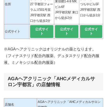
東宿郷1-4-9 MK
住所
27 宇都宮フォー
つちやビル5F
ビル6F
ラムズ501号室
JR宇都宮駅 西
JR宇都宮駅 東口
JR宇都宮駅 西
口から徒歩1分
から徒歩2分
口から徒歩2分
公式サイ
公式サイ
公式サイ
公式サイト
ト
ト
ト
※AGAヘアクリニックはオリジナルの薬となります。
（フィナステリド配合内服薬、デュタステリド配合内服
液、ミノキシジル配合内服薬）
AGAヘアクリニック「AHCメディカルサ
ロン宇都宮」の店舗情報
AGAヘアクリニック「AHCメディカルサロン
店舗名