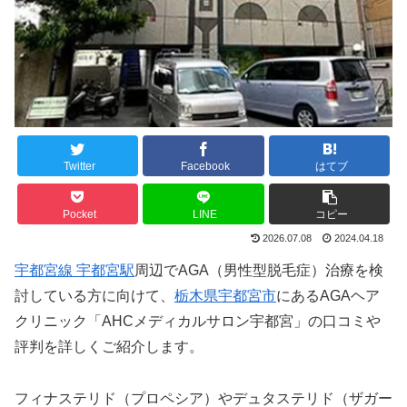
Twitter
Facebook
はてブ
Pocket
LINE
コピー
2026.07.08
2024.04.18
宇都宮線 宇都宮駅
周辺でAGA（男性型脱毛症）治療を検
討している方に向けて、
栃木県宇都宮市
にあるAGAヘア
クリニック「AHCメディカルサロン宇都宮」の口コミや
評判を詳しくご紹介します。
フィナステリド（プロペシア）やデュタステリド（ザガー