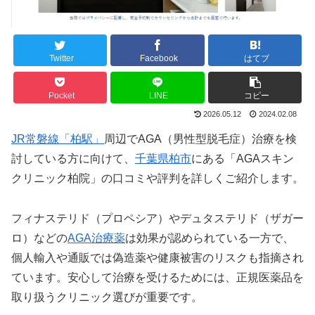
Twitter
Facebook
はてブ
Pocket
LINE
コピー
2026.05.12
2024.02.08
JR常磐線「柏駅」
周辺でAGA（男性型脱毛症）治療を検
討している方に向けて、
千葉県柏市
にある「AGAスキン
クリニック柏院」の口コミや評判を詳しくご紹介します。
フィナステリド（プロペシア）やデュタステリド（ザガー
ロ）などの
AGA治療薬
は効果が認められている一方で、
個人輸入や通販では偽造薬や健康被害のリスクも指摘され
ています。安心して治療を受けるためには、正規医薬品を
取り扱うクリニック選びが重要です。