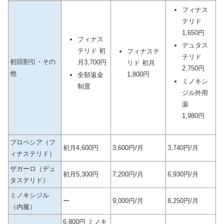
フィナス
テリド
1,650円
フィナス
デュタス
テリド 初
フィナステ
テリド
初回割引・その
月3,700円
リド 初月
2,750円
他
1,800円
全額返金
ミノキシ
制度
ジル外用
薬
1,980円
プロペシア（フ
初月4,600円
3,600円/月
3,740円/月
ィナステリド）
ザガーロ（デュ
初月5,300円
7,200円/月
6,930円/月
タステリド）
ミノキシジル
ー
9,000円/月
8,250円/月
（内服）
6,800円 ミノキ