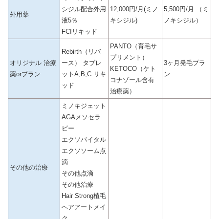
シジル配合外用
12,000円/月(ミノ
5,500円/月 （ミ
外用薬
液5％
キシジル)
ノキシジル）
FCIリキッド
PANTO（育毛サ
Rebirth（リバ
プリメント）
オリジナル 治療
ース） タブレ
3ヶ月発毛プラ
KETOCO（ケト
薬orプラン
ットA,B,C リキ
ン
コナゾール含有
ッド
治療薬）
ミノキジェット
AGAメソセラ
ピー
エクソバイタル
エクソソーム点
滴
その他の治療
その他点滴
その他治療
Hair Strong植毛
ヘアアートメイ
ク