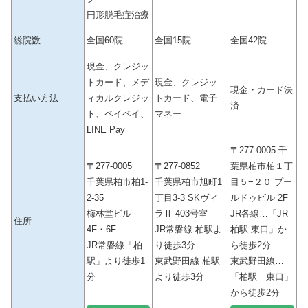
円形脱毛症治療
総院数
全国60院
全国15院
全国42院
現金、クレジッ
トカード、メデ
現金、クレジッ
現金・カード決
支払い方法
ィカルクレジッ
トカード、電子
済
ト、ペイペイ、
マネー
LINE Pay
〒277-0005 千
〒277-0005
〒277-0852
葉県柏市柏１丁
千葉県柏市柏1-
千葉県柏市旭町1
目５−２０ プー
2-35
丁目3-3 SKヴィ
ルドゥビル 2F
梅林堂ビル
ラⅡ 403号室
JR各線…「JR
住所
4F・6F
JR常磐線 柏駅よ
柏駅 東口」か
JR常磐線「柏
り徒歩3分
ら徒歩2分
駅」より徒歩1
東武野田線 柏駅
東武野田線…
分
より徒歩3分
「柏駅 東口」
から徒歩2分