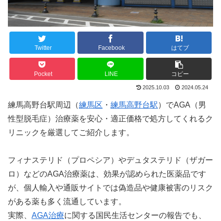
Twitter
Facebook
はてブ
Pocket
LINE
コピー
2025.10.03
2024.05.24
練馬高野台駅周辺（
練馬区
・
練馬高野台駅
）でAGA（男
性型脱毛症）治療薬を安心・適正価格で処方してくれるク
リニックを厳選してご紹介します。
フィナステリド（プロペシア）やデュタステリド（ザガー
ロ）などのAGA治療薬は、効果が認められた医薬品です
が、個人輸入や通販サイトでは偽造品や健康被害のリスク
がある薬も多く流通しています。
実際、
AGA治療
に関する国民生活センターの報告でも、