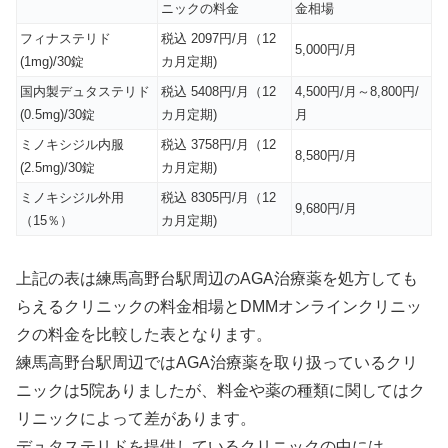
ニックの料金
金相場
フィナステリド
税込 2097円/月（12
5,000円/月
(1mg)/30錠
カ月定期)
国内製デュタステリド
税込 5408円/月（12
4,500円/月～8,800円/
(0.5mg)/30錠
カ月定期)
月
ミノキシジル内服
税込 3758円/月（12
8,580円/月
(2.5mg)/30錠
カ月定期)
ミノキシジル外用
税込 8305円/月（12
9,680円/月
（15％）
カ月定期)
上記の表は練馬高野台駅周辺のAGA治療薬を処方しても
らえるクリニックの料金相場とDMMオンラインクリニッ
クの料金を比較した表となります。
練馬高野台駅周辺ではAGA治療薬を取り扱っているクリ
ニックは5院ありましたが、料金や薬の種類に関してはク
リニックによって差があります。
デュタステリドを提供しているクリニックの中には、