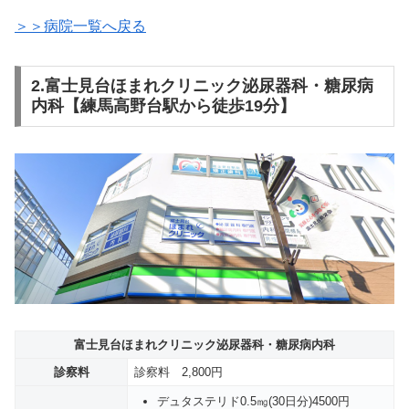
＞＞病院一覧へ戻る
2.富士見台ほまれクリニック泌尿器科・糖尿病
内科【練馬高野台駅から徒歩19分】
富士見台ほまれクリニック泌尿器科・糖尿病内科
診察料
診察料 2,800円
デュタステリド0.5㎎(30日分)4500円