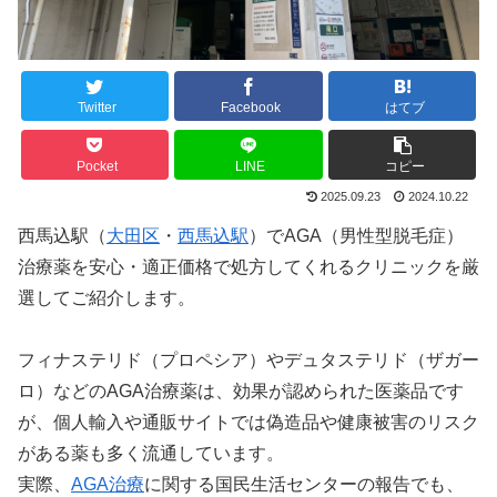
Twitter
Facebook
はてブ
Pocket
LINE
コピー
2025.09.23
2024.10.22
西馬込駅（
大田区
・
西馬込駅
）でAGA（男性型脱毛症）
治療薬を安心・適正価格で処方してくれるクリニックを厳
選してご紹介します。
フィナステリド（プロペシア）やデュタステリド（ザガー
ロ）などのAGA治療薬は、効果が認められた医薬品です
が、個人輸入や通販サイトでは偽造品や健康被害のリスク
がある薬も多く流通しています。
実際、
AGA治療
に関する国民生活センターの報告でも、