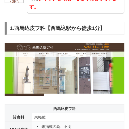
す。
1.西馬込皮フ科【西馬込駅から徒歩1分】
西馬込皮フ科
診察料
未掲載
未掲載の為、不明