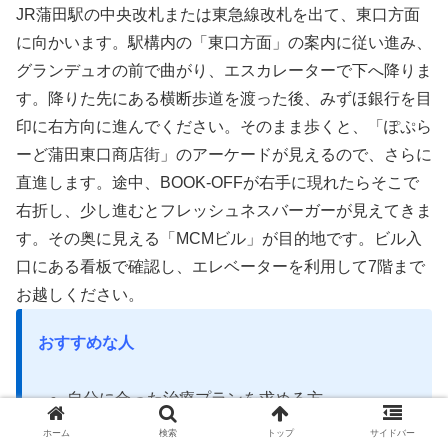
JR蒲田駅の中央改札または東急線改札を出て、東口方面
に向かいます。駅構内の「東口方面」の案内に従い進み、
グランデュオの前で曲がり、エスカレーターで下へ降りま
す。降りた先にある横断歩道を渡った後、みずほ銀行を目
印に右方向に進んでください。そのまま歩くと、「ぽぷら
ーど蒲田東口商店街」のアーケードが見えるので、さらに
直進します。途中、BOOK-OFFが右手に現れたらそこで
右折し、少し進むとフレッシュネスバーガーが見えてきま
す。その奥に見える「MCMビル」が目的地です。ビル入
口にある看板で確認し、エレベーターを利用して7階まで
お越しください。
おすすめな人
自分に合った治療プランを求める方
通院しやすい環境を求める方
ホーム
検索
トップ
サイドバー