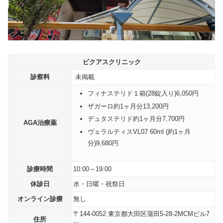
ビクアスクリニック
診察料
未掲載
フィナステリド１箱(28錠入り)6,050円
ザガーロ約1ヶ月分13,200円
デュタステリド約1ヶ月分7,700円
AGA治療薬
ヴェラルティスVL07 60ml (約1ヶ月
分)9,680円
診療時間
10:00～19:00
休診日
水・日曜・祝祭日
オンライン診療
無し
〒144-0052 東京都大田区蒲田5-28-2MCMビル7
住所