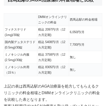
DMMオンラインクリ
西馬込駅の料金相場
ニックの料金
フィナステリド
税込 2097円/月（12
6,050円/月
(1mg)/30錠
カ月定期)
国内製デュタステリド
税込 5408円/月（12
7,700円/月
(0.5mg)/30錠
カ月定期)
ミノキシジル内服
税込 3758円/月（12
無し
(2.5mg)/30錠
カ月定期)
ミノキシジル外用
税込 8305円/月（12
無し
（15％）
カ月定期)
上記の表は西馬込駅のAGA治療薬を処方してもらえるク
リニックの料金相場とDMMオンラインクリニックの料金
を比較した表となります。