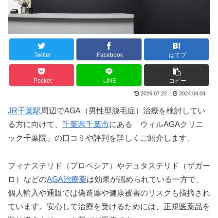
Twitter
Facebook
はてブ
Pocket
LINE
コピー
2026.07.22
2024.04.04
JR千葉駅
周辺でAGA（男性型脱毛症）治療を検討してい
る方に向けて、
千葉県千葉市
にある「ウィルAGAクリニ
ック千葉院」の口コミや評判を詳しくご紹介します。
フィナステリド（プロペシア）やデュタステリド（ザガー
ロ）などの
AGA治療薬
は効果が認められている一方で、
個人輸入や通販では偽造薬や健康被害のリスクも指摘され
ています。安心して治療を受けるためには、正規医薬品を