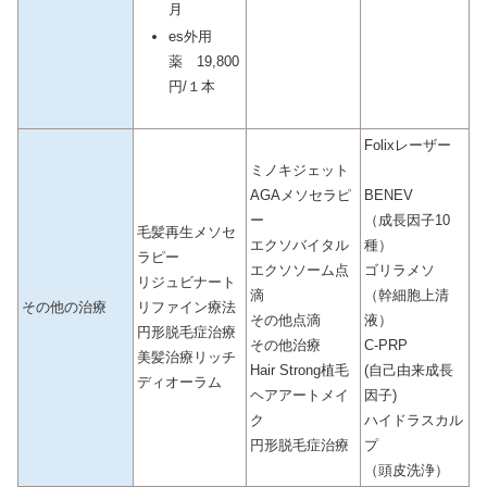
月
es外用
薬 19,800
円/１本
Folixレーザー
ミノキジェット
AGAメソセラピ
BENEV
ー
（成長因子10
毛髪再生メソセ
エクソバイタル
種）
ラピー
エクソソーム点
ゴリラメソ
リジュビナート
滴
（幹細胞上清
その他の治療
リファイン療法
その他点滴
液）
円形脱毛症治療
その他治療
C-PRP
美髪治療リッチ
Hair Strong植毛
(自己由来成長
ディオーラム
ヘアアートメイ
因子)
ク
ハイドラスカル
円形脱毛症治療
プ
（頭皮洗浄）