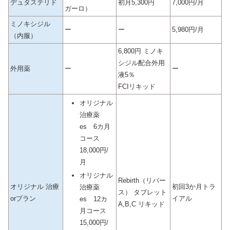
デュタステリド
初月5,300円
7,000円/月
ガーロ）
ミノキシジル
ー
ー
5,980円/月
（内服）
6,800円 ミノキ
シジル配合外用
外用薬
ー
ー
液5％
FCIリキッド
オリジナル
治療薬
es 6カ月
コース
18,000円/
月
オリジナル
Rebirth（リバー
オリジナル 治療
初回3か月トラ
治療薬
ス） タブレット
orプラン
イアル
es 12カ
A,B,C リキッド
月コース
15,000円/