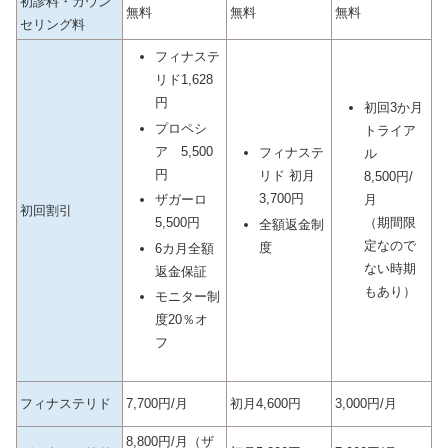
初診料・カウン
無料
無料
無料
セリング料
フィナステ
リド1,628
円
初回3か月
プロペシ
トライア
ア 5,500
フィナステ
ル
円
リド 初月
8,500円/
3,700円
月
ザガーロ
初回割引
（期間限
5,500円
全額返金制
定なので
度
6カ月全額
ない時期
返金保証
もあり）
モニター制
度20％オ
フ
フィナステリド
7,700円/月
初月4,600円
3,000円/月
8,800円/月（ザ