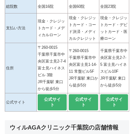
総院数
全国16院
全国60院
全国23院
現金・クレジッ
現金・クレジッ
現金・クレジッ
トカード・コー
トカード・デビ
支払い方法
トカード・メデ
ド決済・メディ
ットカード・医
ィカルローン
カルクレジット
療ローン
〒260-0015
〒260-0015
千葉県千葉市中
千葉県千葉市中
千葉県千葉市中
央区富士見2-7-
央区富士見2-7-4
央区富士見1-14-
5 富士見ハイネ
住所
富士見ハイネス
11 常盤ビル5F
スビル10F
ビル 3階
JR千葉駅 東口か
JR千葉駅 東口
JR千葉駅 東口
ら徒歩5分
から徒歩5分
から徒歩5分
公式サイ
公式サイ
公式サイ
公式サイト
ト
ト
ト
ウィルAGAクリニック千葉院の店舗情報