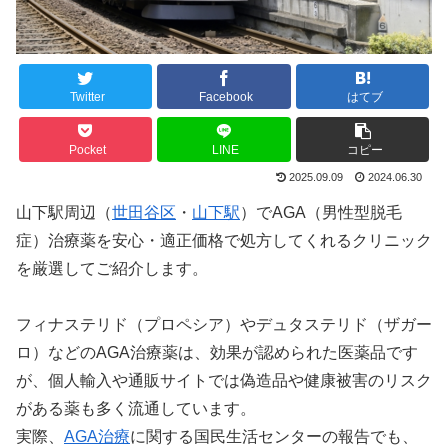
Twitter
Facebook
はてブ
Pocket
LINE
コピー
2025.09.09
2024.06.30
山下駅周辺（
世田谷区
・
山下駅
）でAGA（男性型脱毛
症）治療薬を安心・適正価格で処方してくれるクリニック
を厳選してご紹介します。
フィナステリド（プロペシア）やデュタステリド（ザガー
ロ）などのAGA治療薬は、効果が認められた医薬品です
が、個人輸入や通販サイトでは偽造品や健康被害のリスク
がある薬も多く流通しています。
実際、
AGA治療
に関する国民生活センターの報告でも、