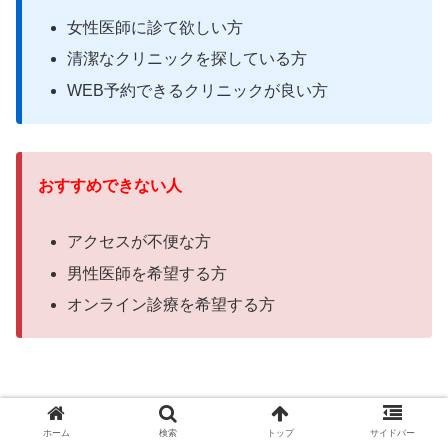
女性医師に診て欲しい
方
清潔なクリニックを探している方
WEB予約できるクリニックが良い
方
おすすめできない人
アクセスが不便な方
男性医師を希望する方
オンライン診療を希望する
方
＞＞AGA治療薬一覧へ戻る
ホーム
検索
トップ
サイドバー
＞＞病院一覧へ戻る